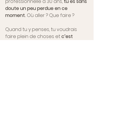
professionnelle à 30 ans, 
tu es sans 
doute un peu perdue en ce 
moment.
 Où aller ? Que faire ?
Quand tu y penses, tu voudrais 
faire plein de choses et 
c’est 
difficile pour toi de faire un choix 
parmi toutes tes envies.
Et puis, la vie, les personnes qui 
t’entourent t’ont peut être 
convaincu qu’il y avait un problème 
avec toi. Ils ne comprennent pas 
pourquoi tu n’arrives pas à choisir 
entre toutes tes passions. Ils te 
pressent pour « faire un choix ». 
Aujourd’hui, tu
 n’imagines pas une 
seule seconde que cette 
personnalité est aussi ta plus 