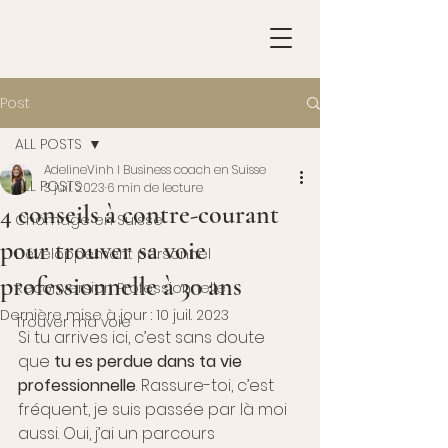
Post
ALL POSTS
AdelineVinh l Business coach en Suisse
ALL POSTS
3 juil. 2023
6 min de lecture
4 conseils à contre-courant
Chômage en Suisse
pour trouver sa voie
Développement personnel
professionnelle à 30 ans
Reconversion Professionnelle
Dernière mise à jour :
10 juil. 2023
Trouver ma voie
Si tu arrives ici, c’est sans doute 
que 
tu es perdue dans ta vie 
professionnelle
. Rassure-toi, c’est 
fréquent, je suis passée par là moi 
aussi. Oui, j’ai un parcours 