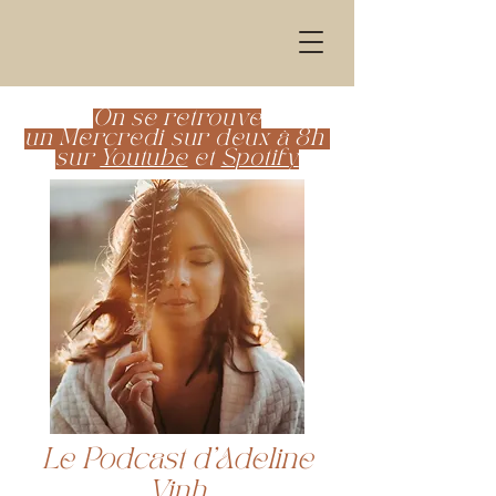
On se retrouve
un Mercredi sur deux à 8h
sur
Youtube
et
Spotify
Le Podcast d'Adeline
Vinh