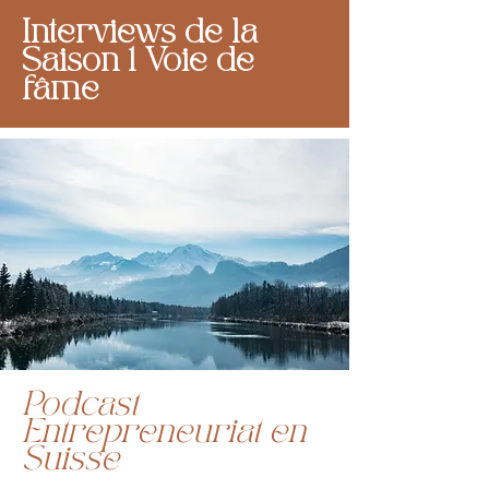
Interviews de la
Saison 1 Voie de
fâme
Podcast
Entrepreneuriat en
Suisse