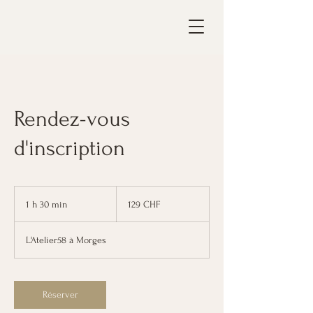
Rendez-vous
d'inscription
129
francs
1 h 30 min
1
129 CHF
suisses
3
0
L'Atelier58 à Morges
m
i
n
Réserver